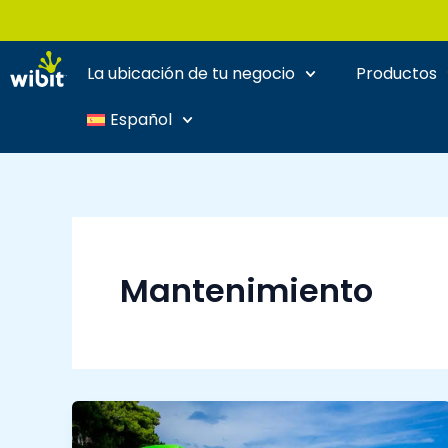
Ir
al
contenido
La ubicación de tu negocio
Productos
Español
Mantenimiento