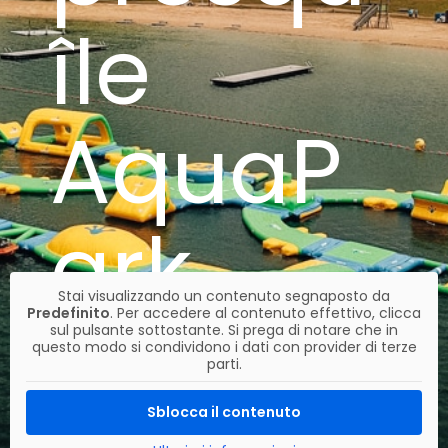
île
AquaP
ark
Stai visualizzando un contenuto segnaposto da
Predefinito
. Per accedere al contenuto effettivo, clicca
sul pulsante sottostante. Si prega di notare che in
Francia
questo modo si condividono i dati con provider di terze
parti.
Sblocca il contenuto