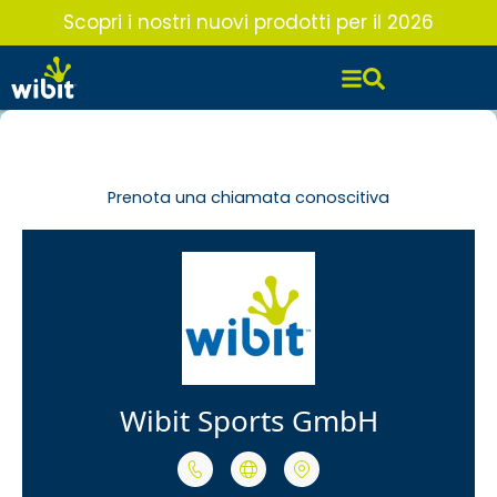
Vai
Scopri i nostri nuovi prodotti per il 2026
al
contenuto
Prenota una chiamata conoscitiva