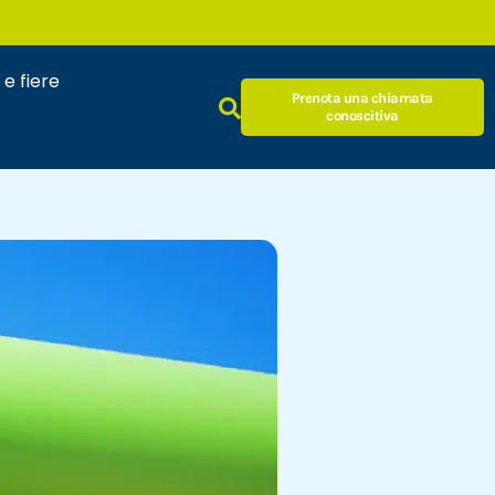
 e fiere
Prenota una chiamata
conoscitiva