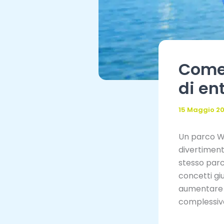
Come 
di en
15 Maggio 2
Un parco Wi
divertiment
stesso parc
concetti giu
aumentare l
complessiva 