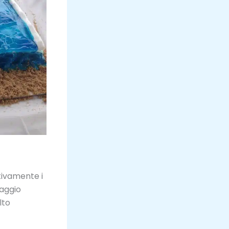
tivamente i
taggio
lto