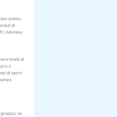
dopo passo,
oduli di
ff, i Monkey
si livelli di
 pro o
ati di sport
 senza
 gruppo. Le