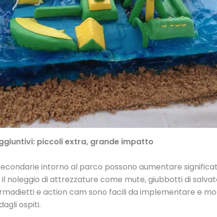
aggiuntivi: piccoli extra, grande impatto
secondarie intorno al parco possono aumentare significa
i. Il noleggio di attrezzature come mute, giubbotti di salva
madietti e action cam sono facili da implementare e mo
agli ospiti.