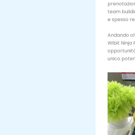
prenotazion
team buildi
e spesso re
Andando olt
Wibit Ninja
opportunità
unico poten