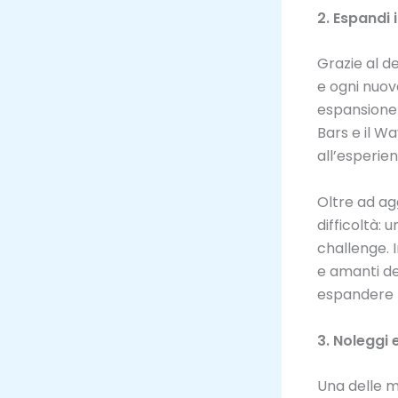
2. Espandi 
Grazie al d
e ogni nuovo
espansione p
Bars e il W
all’esperien
Oltre ad agg
difficoltà:
challenge. I
e amanti de
espandere l
3. Noleggi 
Una delle m