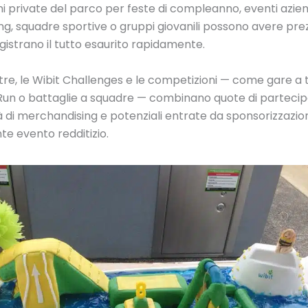
i private del parco per feste di compleanno, eventi aziend
ng, squadre sportive o gruppi giovanili possono avere pr
gistrano il tutto esaurito rapidamente.
re, le Wibit Challenges e le competizioni — come gare a
 Run o battaglie a squadre — combinano quote di partecip
 di merchandising e potenziali entrate da sponsorizzazion
te evento redditizio.