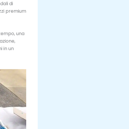
ali di
ezzi premium
 tempo, una
azione,
i in un