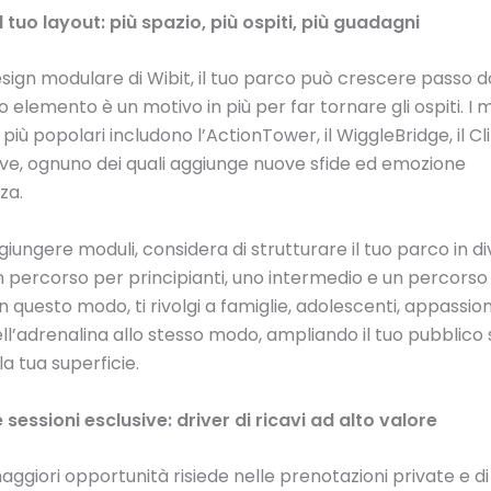
il tuo layout: più spazio, più ospiti, più guadagni
esign modulare di Wibit, il tuo parco può crescere passo 
 elemento è un motivo in più per far tornare gli ospiti. I m
iù popolari includono l’ActionTower, il WiggleBridge, il Cli
ave, ognuno dei quali aggiunge nuove sfide ed emozione
za.
iungere moduli, considera di strutturare il tuo parco in diver
 un percorso per principianti, uno intermedio e un percorso
n questo modo, ti rivolgi a famiglie, adolescenti, appassion
ll’adrenalina allo stesso modo, ampliando il tuo pubblico
a tua superficie.
e sessioni esclusive: driver di ricavi ad alto valore
aggiori opportunità risiede nelle prenotazioni private e di