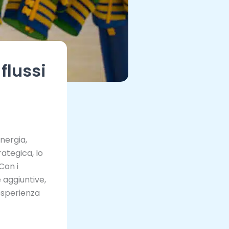
flussi
nergia,
ategica, lo
Con i
e aggiuntive,
esperienza