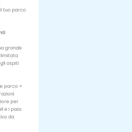
i
il tuo parco
nti
una grande
limitata
li ospiti
me parco +
razioni
iore per
li e i pass
tivo da