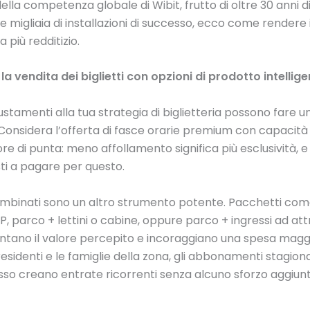
ella competenza globale di Wibit, frutto di oltre 30 anni d
e migliaia di installazioni di successo, ecco come rendere 
 più redditizio.
la vendita dei biglietti con opzioni di prodotto intellige
iustamenti alla tua strategia di biglietteria possono fare 
 Considera l’offerta di fasce orarie premium con capacità 
re di punta: meno affollamento significa più esclusività, e g
ti a pagare per questo.
 combinati sono un altro strumento potente. Pacchetti co
P, parco + lettini o cabine, oppure parco + ingressi ad att
ntano il valore percepito e incoraggiano una spesa magg
i residenti e le famiglie della zona, gli abbonamenti stagiona
sso creano entrate ricorrenti senza alcuno sforzo aggiun