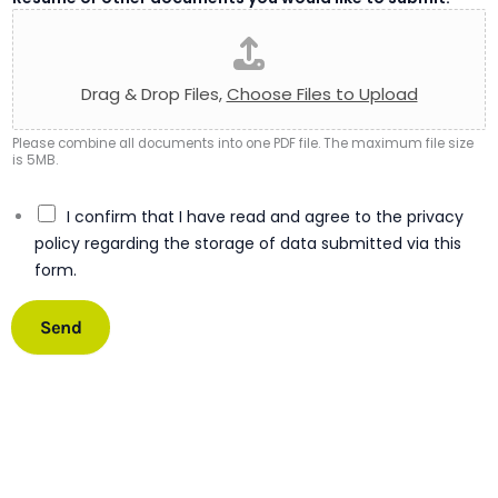
Drag & Drop Files,
Choose Files to Upload
Please combine all documents into one PDF file. The maximum file size
is 5MB.
s
C
I confirm that I have read and agree to the privacy
u
h
b
policy regarding the storage of data submitted via this
e
m
form.
c
i
k
t
b
Send
:
o
t
x
o
e
W
s
h
*
i
c
h