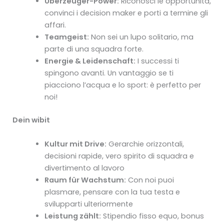
Überzeuger-Power:
Riconosci le opportunità,
convinci i decision maker e porti a termine gli
affari.
Teamgeist:
Non sei un lupo solitario, ma
parte di una squadra forte.
Energie & Leidenschaft:
I successi ti
spingono avanti. Un vantaggio se ti
piacciono l’acqua e lo sport: è perfetto per
noi!
Dein wibit
Kultur mit Drive:
Gerarchie orizzontali,
decisioni rapide, vero spirito di squadra e
divertimento al lavoro
Raum für Wachstum:
Con noi puoi
plasmare, pensare con la tua testa e
svilupparti ulteriormente
Leistung zählt:
Stipendio fisso equo, bonus