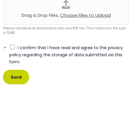
t
i
s
Drag & Drop Files,
Choose Files to Upload
l
i
Please combine all documents into one PDF file. The maximum file size
k
is 5MB.
e
C
I confirm that I have read and agree to the privacy
h
policy regarding the storage of data submitted via this
e
form.
c
k
b
Send
o
x
e
s
*