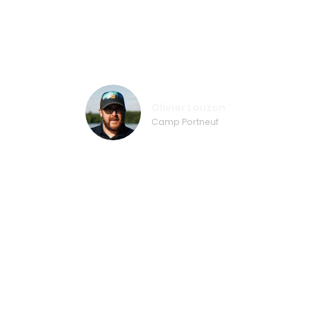
le Wibit ! Nous l'utilisons pour le team
building et la formation, et les enfants
l'apprécient vraiment. »
Olivier Lauzon
Camp Portneuf
Prêt à créer votre propre réussite ?